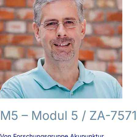
5
M5 – Modul 5
/ ZA-7571
Von
Forschungsgruppe Akupunktur