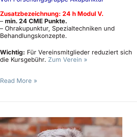
Zusatzbezeichnung: 24 h Modul V.
–
min. 24 CME Punkte.
– Ohrakupunktur, Spezialtechniken und
Behandlungskonzepte.
Wichtig:
Für Vereinsmitglieder reduziert sich
die Kursgebühr.
Zum Verein »
Read More »
/
M5
ZA-
–
7569
Modul