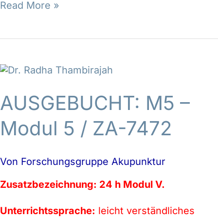
Read More »
/
AUSGEBUCHT:
ZA-
M5
7472
–
AUSGEBUCHT: M5 –
Modul
5
Modul 5
/ ZA-7472
Von
Forschungsgruppe Akupunktur
Zusatzbezeichnung: 24 h Modul V.
Unterrichtssprache:
leicht verständliches