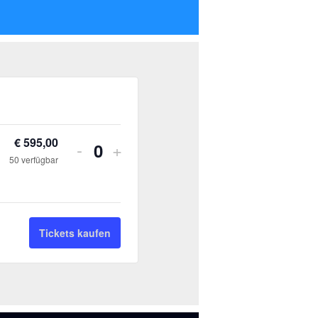
Verringern
Erhöhe
€
595,00
-
+
Anzahl
der
die
50
verfügbar
Ticketanzahl
Ticketsanzahl
für
für
Akupunktur
Akupunktur
Tickets kaufen
M1,
M1,
Zoom-
Zoom-
Webinar
Webinar