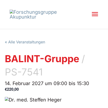
Inhalt
Zum
springen
Inhalt
Hau
springen
« Alle Veranstaltungen
BALINT-Gruppe
/
PS-7541
14. Februar 2027 um 09:00
bis
15:30
€220,00