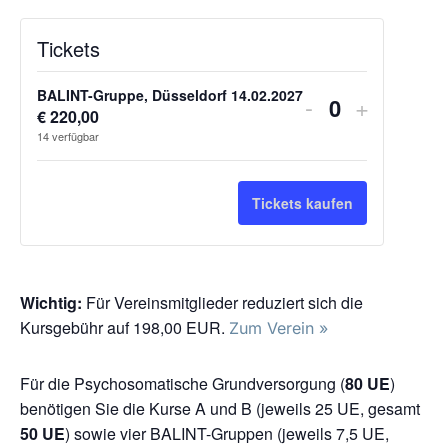
Tickets
Verringern
Erhöhe
BALINT-Gruppe, Düsseldorf 14.02.2027
-
+
€
220,00
Anzahl
der
die
14
verfügbar
Ticketanzahl
Ticketsa
für
für
Tickets kaufen
BALINT-
BALINT-
Gruppe,
Gruppe,
Düsseldorf
Düsseldo
Wichtig:
Für Vereinsmitglieder reduziert sich die
Kursgebühr auf 198,00 EUR.
14.02.2027
14.02.2
Zum Verein »
Für die Psychosomatische Grundversorgung (
80 UE
)
benötigen Sie die Kurse A und B (jeweils 25 UE, gesamt
50 UE
) sowie vier BALINT-Gruppen (jeweils 7,5 UE,