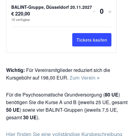
Verringern
Erhöhe
BALINT-Gruppe, Düsseldorf 20.11.2027
-
+
€
220,00
Anzahl
der
die
15
verfügbar
Ticketanzahl
Ticketsa
für
für
Tickets kaufen
BALINT-
BALINT-
Gruppe,
Gruppe,
Düsseldorf
Düsseldo
Wichtig:
Für Vereinsmitglieder reduziert sich die
Kursgebühr auf 198,00 EUR.
20.11.2027
20.11.2
Zum Verein »
Für die Psychosomatische Grundversorgung (
80 UE
)
benötigen Sie die Kurse A und B (jeweils 25 UE, gesamt
50 UE
) sowie vier BALINT-Gruppen (jeweils 7,5 UE,
gesamt
30 UE
).
Hier finden Sie eine vollständige Kursbeschreibung