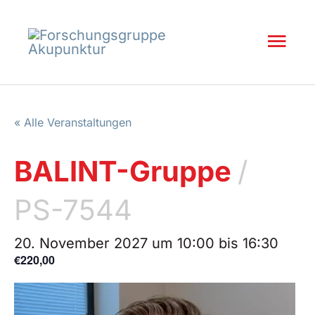
Inhalt
Zum
springen
Inhalt
Hau
springen
« Alle Veranstaltungen
BALINT-Gruppe
/
PS-7544
20. November 2027 um 10:00
bis
16:30
€220,00