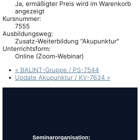
Ja, ermäßigter Preis wird im Warenkorb
angezeigt
Kursnummer:
7555
Ausbildungsweg:
Zusatz-Weiterbildung "Akupunktur"
Unterrichtsform:
Online (Zoom-Webinar)
«
BALINT-Gruppe
/ PS-7544
Update Akupunktur
/ KV-7634
»
Seminarorganisation: