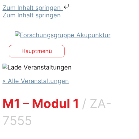
Verringern
Erhöhe
Zum Inhalt springen
der
die
Ticketanzahl
Ticketsanzahl
Zum Inhalt springen
für
für
Akupunktur
Akupunktur
M1,
M1,
Zoom-
Zoom-
Webinar
Webinar
04.12.2027
04.12.2027
Hauptmenü
« Alle Veranstaltungen
M1 – Modul 1
/ ZA-
7555