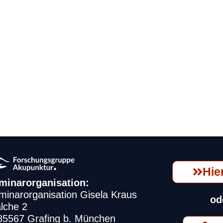
Hie
minarorganisation:
minarorganisation Gisela Kraus
od
lche 2
85567 Grafing b. München