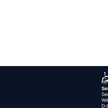
Se
Se
Wa
D-