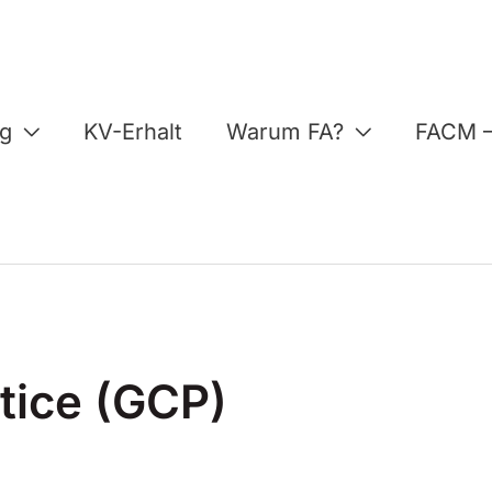
ng
KV-Erhalt
Warum FA?
FACM –
ctice (GCP)