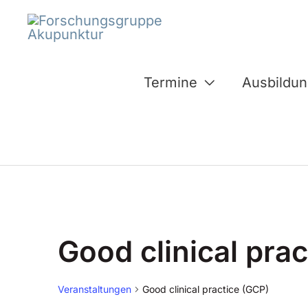
Inhalt
Zum
springen
Inhalt
springen
Termine
Ausbildu
Veranstaltungen
Good clinical pra
Veranstaltungen
Good clinical practice (GCP)