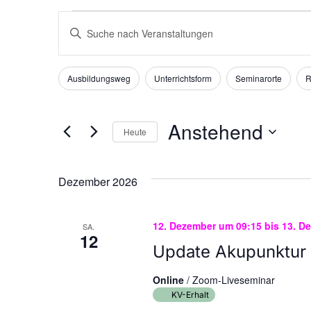
Veranstaltungen
Suche
Bitte
und
Schlüsselwort
Ansichten,
eingeben.
Navigation
Suche
Ausbildungsweg
Unterrichtsform
Seminarorte
R
Filter
Das
nach
Ändern
Veranstaltungen
der
Anstehend
Schlüsselwort.
Heute
Formular-
Eingabefelder
Datum
wird
wählen.
Dezember 2026
die
Liste
der
12. Dezember um 09:15
bis
13. D
SA.
Veranstaltungen
12
Update Akupunktur
mit
den
Online
/ Zoom-Liveseminar
gefilterten
KV-Erhalt
Ergebnissen