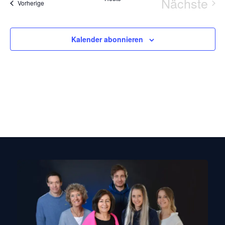
Naviga
Nächste
Veranstaltungen
Vorherige
Verans
Kalender abonnieren