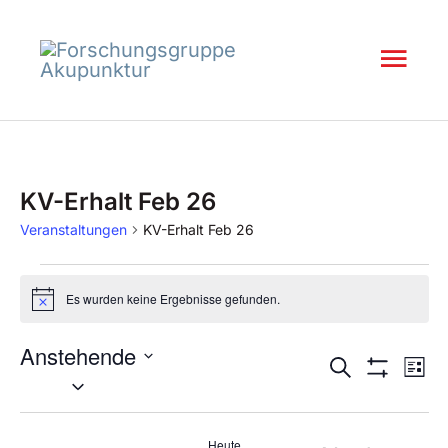
Inhalt
Zum
springen
Inhalt
Hau
springen
Veranstaltungen
KV-Erhalt Feb 26
Veranstaltungen
KV-Erhalt Feb 26
Es wurden keine Ergebnisse gefunden.
Hinweis
Veran
Anstehende
Ve
Suche
Suche
Liste
Datum
Filter
An
und
Anzeigen
wählen.
Nav
Ansich
Heute