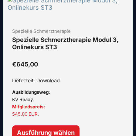
Produkt
weist
mehrere
Varianten
Spezielle Schmerztherapie
auf.
Die
Spezielle Schmerztherapie Modul 3,
Optionen
Onlinekurs ST3
können
auf
€
645,00
der
Produktseite
Lieferzeit: Download
gewählt
werden
Ausbildungsweg:
KV Ready.
Mitgliedspreis:
545,00 EUR.
Ausführung wählen