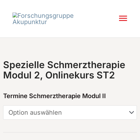
Inhalt
Zum
springen
Inhalt
Hau
springen
Spezielle Schmerztherapie
Modul 2, Onlinekurs ST2
Spezielle
Termine Schmerztherapie Modul II
Schmerztherapie
Modul
2,
Onlinekurs
ST2
Menge