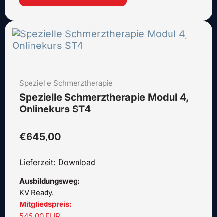
Dieses
Produkt
weist
mehrere
Varianten
Spezielle Schmerztherapie
auf.
Die
Spezielle Schmerztherapie Modul 4,
Optionen
Onlinekurs ST4
können
auf
€
645,00
der
Produktseite
Lieferzeit: Download
gewählt
werden
Ausbildungsweg:
KV Ready.
Mitgliedspreis:
545,00 EUR.