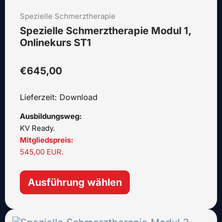
Varianten
Spezielle Schmerztherapie
auf.
Die
Spezielle Schmerztherapie Modul 1,
Optionen
Onlinekurs ST1
können
auf
€
645,00
der
Produktseite
Lieferzeit: Download
gewählt
werden
Ausbildungsweg:
KV Ready.
Mitgliedspreis:
545,00 EUR.
Ausführung wählen
Dieses