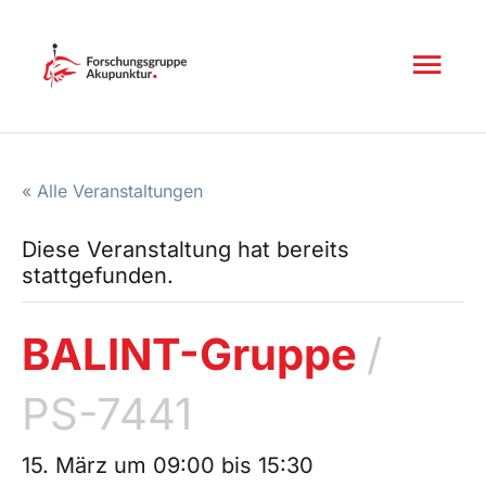
Inhalt
Zum
springen
Inhalt
Hau
springen
« Alle Veranstaltungen
Diese Veranstaltung hat bereits
stattgefunden.
BALINT-Gruppe
/
PS-7441
15. März um 09:00
bis
15:30