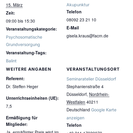
15. März
Akupunktur
Telefon
Zeit:
08092 23 21 10
09:00 bis 15:30
E-Mail
Veranstaltungskategorie:
gisela.kraus@facm.de
Psychosomatische
Grundversorgung
Veranstaltung-Tags:
Balint
WEITERE ANGABEN
VERANSTALTUNGSORT
Referent:
Seminaratelier Düsseldorf
Dr. Steffen Heger
Stephanienstraße 4
Düsseldorf
,
Nordrhein-
Unterrichtseinheiten (UE):
Westfalen
40211
7,5
Deutschland
Google Karte
Ermäßigung für
anzeigen
Mitglieder:
Telefon
Ja, ermäßigter Preis wird im
+49 211 17939070