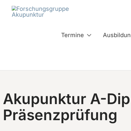
Inhalt
Zum
springen
Inhalt
springen
Termine
Ausbildu
Akupunktur A-Dip
Präsenzprüfung