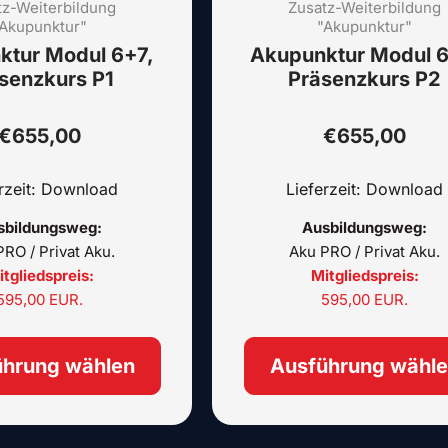
tz-Weiterbildung
auf.
Zusatz-Weiterbildung
Akupunktur"
"Akupunktur"
Die
ktur Modul 6+7,
Akupunktur Modul 6
Optionen
senzkurs P1
Präsenzkurs P2
können
auf
der
€
655,00
€
655,00
Produktseite
gewählt
erzeit: Download
Lieferzeit: Download
werden
sbildungsweg:
Ausbildungsweg:
RO / Privat Aku.
Aku PRO / Privat Aku.
tgliedspreis:
Mitgliedspreis:
595,00 EUR.
595,00 EUR.
ührung wählen
Ausführung wähl