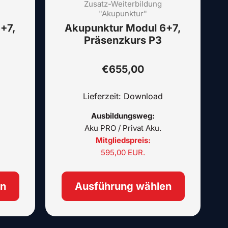
auf.
Zusatz-Weiterbildung
auf.
"Akupunktur"
Die
Die
+7,
Akupunktur Modul 6+7,
Optionen
Optione
Präsenzkurs P3
können
können
auf
auf
der
der
€
655,00
Produktseite
Produkts
gewählt
gewählt
Lieferzeit: Download
werden
werden
Ausbildungsweg:
Aku PRO / Privat Aku.
Mitgliedspreis:
595,00 EUR.
en
Ausführung wählen