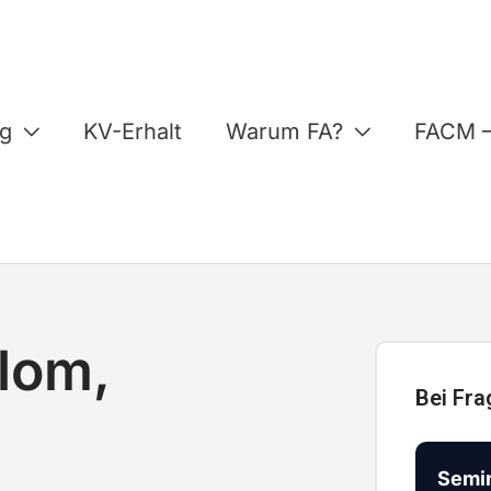
ng
KV-Erhalt
Warum FA?
FACM –
lom,
Bei Fra
Semin