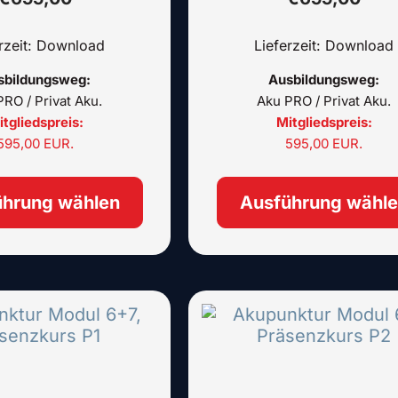
Produktseite
gewählt
erzeit: Download
Lieferzeit: Download
werden
sbildungsweg:
Ausbildungsweg:
RO / Privat Aku.
Aku PRO / Privat Aku.
tgliedspreis:
Mitgliedspreis:
595,00 EUR.
595,00 EUR.
ührung wählen
Ausführung wähl
Dieses
Produkt
weist
mehrere
Varianten