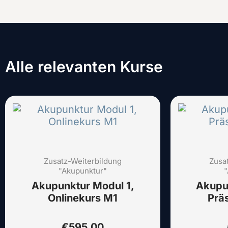
Alle relevanten Kurse
Dieses
Produkt
weist
mehrere
Varianten
Zusatz-Weiterbildung
auf.
Zusa
"Akupunktur"
"
Die
Akupunktur Modul 1,
Akupu
Optionen
Onlinekurs M1
Prä
können
auf
der
€
595,00