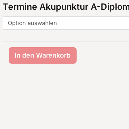
Akupunktur
Termine Akupunktur A-Diplo
A-
Diplom,
Präsenzprüfung
Menge
In den Warenkorb