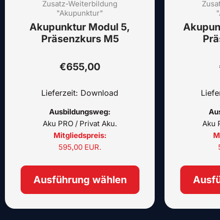
Zusatz-Weiterbildung
auf.
Zusa
"Akupunktur"
"
Die
Akupunktur Modul 5,
Akupun
Optionen
Präsenzkurs M5
Prä
können
auf
der
€
655,00
Produktseite
gewählt
Lieferzeit: Download
Lief
werden
Ausbildungsweg:
Au
Aku PRO / Privat Aku.
Aku P
Mitgliedspreis:
Mi
595,00 EUR.
Ausführung wählen
Ausf