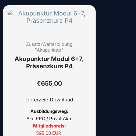
Dieses
Produkt
weist
mehrere
Varianten
Zusatz-Weiterbildung
auf.
"Akupunktur"
Die
Akupunktur Modul 6+7,
Optionen
Präsenzkurs P4
können
auf
der
€
655,00
Produktseite
gewählt
Lieferzeit: Download
werden
Ausbildungsweg:
Aku PRO / Privat Aku.
Mitgliedspreis:
595,00 EUR.