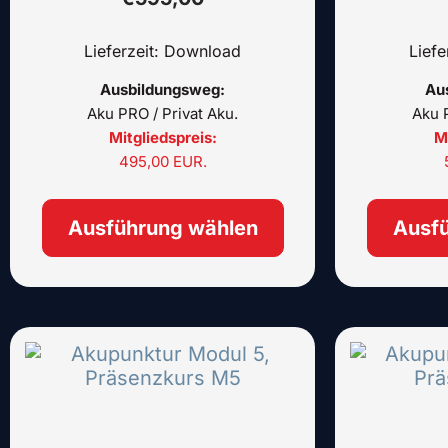
Produktseite
gewählt
Lieferzeit: Download
Lief
werden
Ausbildungsweg:
Au
Aku PRO / Privat Aku.
Aku P
Mitgliedspreis:
Mi
495,00 EUR.
Ausführung wählen
Ausf
Dieses
Produkt
weist
mehrere
Varianten