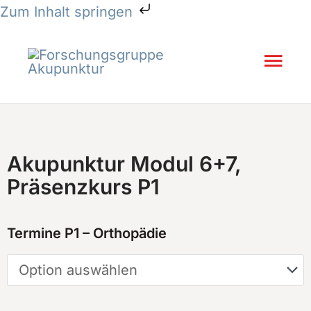
Zum
Zum Inhalt springen
Inhalt
springen
Hau
Akupunktur Modul 6+7,
Präsenzkurs P1
Akupunktur
Termine P1 – Orthopädie
Modul
6+7,
Präsenzkurs
P1
Menge