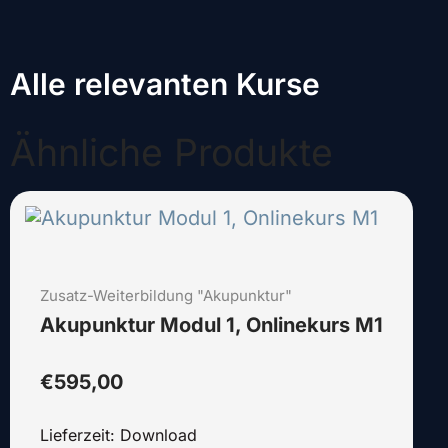
Alle relevanten Kurse
Ähnliche Produkte
Dieses
Produkt
weist
mehrere
Zusatz-Weiterbildung "Akupunktur"
Varianten
auf.
Akupunktur Modul 1, Onlinekurs M1
Die
Optionen
€
595,00
können
auf
Lieferzeit: Download
der