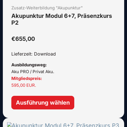
mehrere
Zusatz-Weiterbildung "Akupunktur"
Varianten
auf.
Akupunktur Modul 6+7, Präsenzkurs
Die
P2
Optionen
können
€
655,00
auf
der
Lieferzeit: Download
Produktseite
gewählt
Ausbildungsweg:
werden
Aku PRO / Privat Aku.
Mitgliedspreis:
595,00 EUR.
Ausführung wählen
Dieses