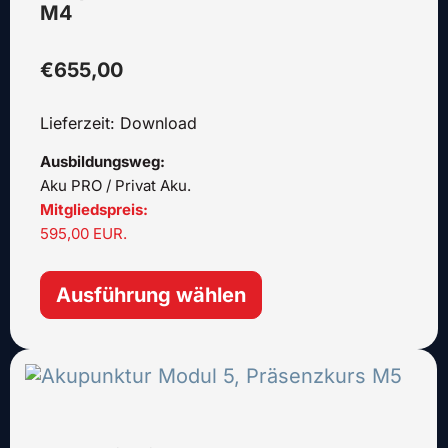
Die
M4
Optionen
können
€
655,00
auf
der
Lieferzeit: Download
Produktseite
gewählt
Ausbildungsweg:
werden
Aku PRO / Privat Aku.
Mitgliedspreis:
595,00 EUR.
Ausführung wählen
Dieses
Produkt
weist
mehrere