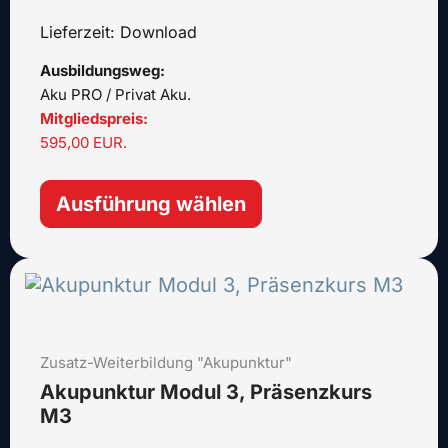
der
Lieferzeit: Download
Produktseite
gewählt
Ausbildungsweg:
werden
Aku PRO / Privat Aku.
Mitgliedspreis:
595,00 EUR.
Ausführung wählen
Dieses
Produkt
weist
mehrere
Zusatz-Weiterbildung "Akupunktur"
Varianten
auf.
Akupunktur Modul 3, Präsenzkurs
Die
M3
Optionen