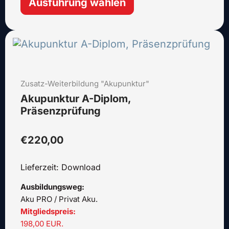
Ausführung wählen
Dieses
Produkt
weist
mehrere
Zusatz-Weiterbildung "Akupunktur"
Varianten
auf.
Akupunktur A-Diplom,
Die
Präsenzprüfung
Optionen
können
€
220,00
auf
der
Lieferzeit: Download
Produktseite
gewählt
Ausbildungsweg:
werden
Aku PRO / Privat Aku.
Mitgliedspreis:
198,00 EUR.