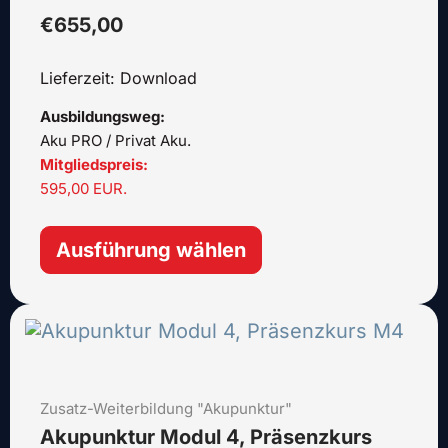
können
€
655,00
auf
der
Lieferzeit: Download
Produktseite
gewählt
Ausbildungsweg:
werden
Aku PRO / Privat Aku.
Mitgliedspreis:
595,00 EUR.
Ausführung wählen
Dieses
Produkt
weist
mehrere
Zusatz-Weiterbildung "Akupunktur"
Varianten
auf.
Akupunktur Modul 4, Präsenzkurs