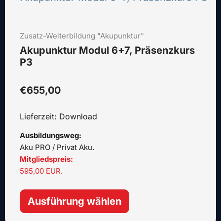
Produkt
weist
mehrere
Zusatz-Weiterbildung "Akupunktur"
Varianten
auf.
Akupunktur Modul 6+7, Präsenzkurs
Die
P3
Optionen
können
€
655,00
auf
der
Lieferzeit: Download
Produktseite
gewählt
Ausbildungsweg:
werden
Aku PRO / Privat Aku.
Mitgliedspreis:
595,00 EUR.
Ausführung wählen