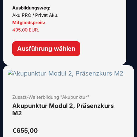
Produktseite
Ausbildungsweg:
gewählt
Aku PRO / Privat Aku.
werden
Mitgliedspreis:
495,00 EUR.
Ausführung wählen
Dieses
Produkt
weist
mehrere
Zusatz-Weiterbildung "Akupunktur"
Varianten
auf.
Akupunktur Modul 2, Präsenzkurs
Die
M2
Optionen
können
€
655,00
auf