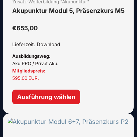
Zusatz-Weiterbildung "Akupunktur"
Varianten
auf.
Akupunktur Modul 5, Präsenzkurs M5
Die
Optionen
€
655,00
können
auf
Lieferzeit: Download
der
Produktseite
Ausbildungsweg:
gewählt
Aku PRO / Privat Aku.
werden
Mitgliedspreis:
595,00 EUR.
Ausführung wählen
Dieses
Produkt
weist