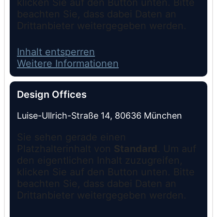
klicken Sie auf den Button unten. Bitte
beachten Sie, dass dabei Daten an
Drittanbieter weitergegeben werden.
Inhalt entsperren
Weitere Informationen
Design Offices
Luise-Ullrich-Straße 14, 80636 München
Sie sehen gerade einen
Platzhalterinhalt von
Standard
. Um auf
den eigentlichen Inhalt zuzugreifen,
klicken Sie auf den Button unten. Bitte
beachten Sie, dass dabei Daten an
Drittanbieter weitergegeben werden.