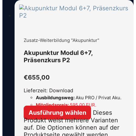
Zusatz-Weiterbildung "Akupunktur"
Akupunktur Modul 6+7,
Präsenzkurs P2
€
655,00
Lieferzeit: Download
Ausbildungsweg:
Aku PRO / Privat Aku.
Mitgliedspreis:
595,00 EUR.
Ausführung wählen
Dieses
Produkt weist mehrere Varianten
auf. Die Optionen können auf der
Produktseite gewählt werden